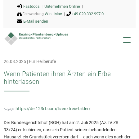
Fastdocs |
Unternehmen Online
|
Win
Mac
+49 020 392 997 0
Fernwartung
|
|
|
E-Mail senden
26.08.2025 | Für Heilberufe
Wenn Patienten ihren Ärzten ein Erbe
hinterlassen
https://de.123rf.com/lizenzfreie-bilder/
Copyright:
Der Bundesgerichtshof (BGH) hat am 2. Juli 2025 (Az. IV ZR
93/24) entschieden, dass ein Patient seinem behandelnden
Hausarzt ein Grundstück vererben darf – auch wenn dies nach der