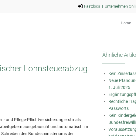
Fastdocs |
Unternehmen Onli
Home
Ähnliche Artik
ischer Lohnsteuerabzug
Kein Zinserlass
Neue Pfändung
1. Juli 2025
Ergänzungspfl
Rechtliche Tra
Passworts
Kein Kinderge
n- und Pflege-Pflichtversicherung erstmals
Bundesfreiwill
 Arbeitgebern ausgetauscht und automatisch im
Voraussetzung
 Schreiben des Bundesministeriums der