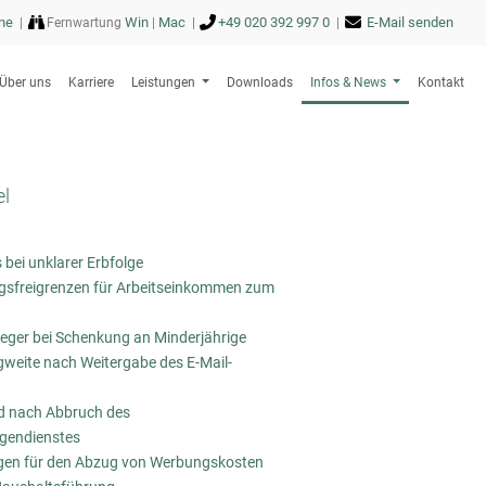
ne
Win
Mac
+49 020 392 997 0
E-Mail senden
|
Fernwartung
|
|
|
Über uns
Karriere
Leistungen
Downloads
Infos & News
Kontakt
el
 bei unklarer Erbfolge
sfreigrenzen für Arbeitseinkommen zum
eger bei Schenkung an Minderjährige
gweite nach Weitergabe des E-Mail-
ld nach Abbruch des
igendienstes
en für den Abzug von Werbungskosten