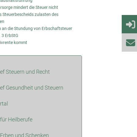
 Haushaltsführung
sorge mindert die Steuer nicht
s Steuerbescheids zulasten des
gen
 an die Stundung von Erbschaftsteuer
. 3 ErbStG
tivrente kommt
ief Steuern und Recht
ief Gesundheit und Steuern
rtal
 für Heilberufe
 Erben und Schenken