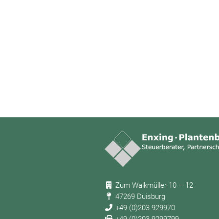
Zum Walkmüller 10 – 12
47269 Duisburg
+49 (0)203 929970
+49 (0)203 9299799